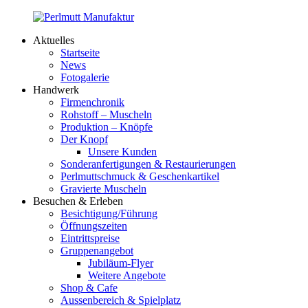
Zum
Inhalt
Aktuelles
springen
Perlmutt
Startseite
Manufaktur
News
Fotogalerie
Handwerk
Firmenchronik
Rohstoff – Muscheln
Produktion – Knöpfe
Der Knopf
Unsere Kunden
Sonderanfertigungen & Restaurierungen
Perlmuttschmuck & Geschenkartikel
Gravierte Muscheln
Besuchen & Erleben
Besichtigung/Führung
Öffnungszeiten
Eintrittspreise
Gruppenangebot
Jubiläum-Flyer
Weitere Angebote
Shop & Cafe
Aussenbereich & Spielplatz