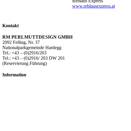
Reblaus Express
www.reblausexpress.at
Kontakt
RM PERLMUTTDESIGN GMBH
2092 Felling, Nr. 37
Nationalparkgemeinde Hardegg
Tel.: +43 – (0)2916/203
Tel.: +43 – (0)2916/ 203 DW 201
(Reservierung Führung)
Information
Datenschutz
Impressum
Presse