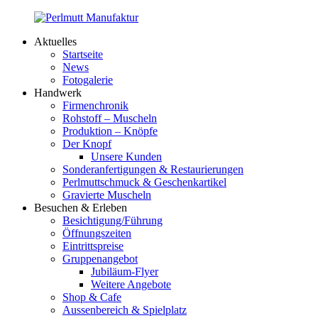
Zum
Inhalt
Aktuelles
springen
Perlmutt
Startseite
Manufaktur
News
Fotogalerie
Handwerk
Firmenchronik
Rohstoff – Muscheln
Produktion – Knöpfe
Der Knopf
Unsere Kunden
Sonderanfertigungen & Restaurierungen
Perlmuttschmuck & Geschenkartikel
Gravierte Muscheln
Besuchen & Erleben
Besichtigung/Führung
Öffnungszeiten
Eintrittspreise
Gruppenangebot
Jubiläum-Flyer
Weitere Angebote
Shop & Cafe
Aussenbereich & Spielplatz