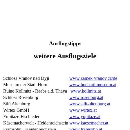
Ausflugstipps
weitere Ausflugsziele
Schloss Vranov nad Dyji
www.zamek-vranov.cz/de
Museum der Stadt Horn
www.hoebarthmuseum.at
Ruine Kollmitz - Raabs a.d. Thaya
www.kollmitz.at
Schloss Rosenburg
www.rosenburg.at
Stift Altenburg
www.stift-altenburg.at
Wirtex GmbH
www.wirtex.at
Yupitaze-Fischleder
www.yupitaze.at
Käsemacherwelt - Heidenreichstein
www.kaesemacher.at
Framsohn - Heidenreichstein
www.framsohn.at