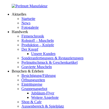
Zum
Inhalt
Aktuelles
springen
Perlmutt
Startseite
Manufaktur
News
Fotogalerie
Handwerk
Firmenchronik
Rohstoff – Muscheln
Produktion – Knöpfe
Der Knopf
Unsere Kunden
Sonderanfertigungen & Restaurierungen
Perlmuttschmuck & Geschenkartikel
Gravierte Muscheln
Besuchen & Erleben
Besichtigung/Führung
Öffnungszeiten
Eintrittspreise
Gruppenangebot
Jubiläum-Flyer
Weitere Angebote
Shop & Cafe
Aussenbereich & Spielplatz